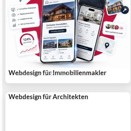
Webdesign für Immobilienmakler
webdesigner
|
27. Juli 2026
Webdesign für Architekten