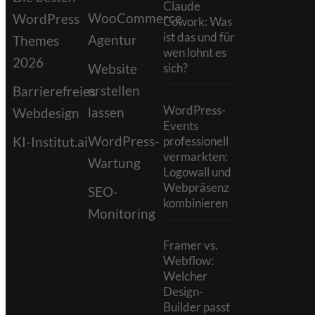
Claude
WooCommerce
WordPress
Cowork: Was
ist das und für
Agentur
Themes
wen lohnt es
2026
Website
sich?
erstellen
Barrierefreies
WordPress-
lassen
Webdesign
Events
WordPress-
KI-Institut.ai
professionell
vermarkten:
Wartung
Logowall und
Webpräsenz
SEO-
kombinieren
Monitoring
Framer vs.
Webflow:
Welcher
Design-
Builder passt