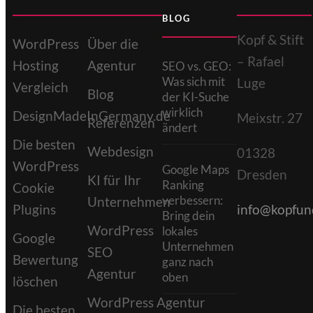
BLOG
Kopf & Stift
WordPress
Über die
– Rafael
Hosting
Agentur
SEO vs. GEO:
Was sich mit
Luge
Vergleich
Blog
der KI-Suche
wirklich
DesignMadeInGermany.de
Meixstr. 27
Referenzen
ändert
Die besten
Webdesign
01328
WordPress
Google Maps
Dresden
KI für Ihr
Ranking
Cookie
verbessern:
Unternehmen
Plugins
info@kopfund
Bring dein
WordPress
lokales
Google
Unternehmen
SEO
Bewertung
ganz nach
Agentur
oben
löschen
WordPress Agentur
Die besten