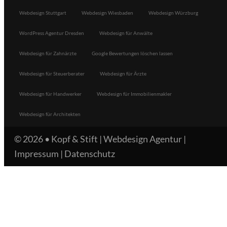
Webdesign Stuttgart
Webdesign Wiesbaden
Webdesign Würzburg
WordPress Agentur Dresden
Webdesign für Anwälte
Webdesign für Zahnärzte
Google Bewertungen löschen lassen
Webdesign für Steuerberater
Webdesign für Ärzte
Webdesign für Handwerker
Webdesign für Immobilienmakler
Webdesign für Architekten
© 2026 •
Kopf & Stift | Webdesign Agentur
|
Impressum
|
Datenschutz