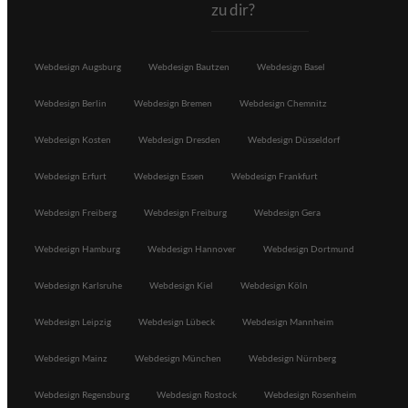
zu dir?
Webdesign Augsburg
Webdesign Bautzen
Webdesign Basel
Webdesign Berlin
Webdesign Bremen
Webdesign Chemnitz
Webdesign Kosten
Webdesign Dresden
Webdesign Düsseldorf
Webdesign Erfurt
Webdesign Essen
Webdesign Frankfurt
Webdesign Freiberg
Webdesign Freiburg
Webdesign Gera
Webdesign Hamburg
Webdesign Hannover
Webdesign Dortmund
Webdesign Karlsruhe
Webdesign Kiel
Webdesign Köln
Webdesign Leipzig
Webdesign Lübeck
Webdesign Mannheim
Webdesign Mainz
Webdesign München
Webdesign Nürnberg
Webdesign Regensburg
Webdesign Rostock
Webdesign Rosenheim