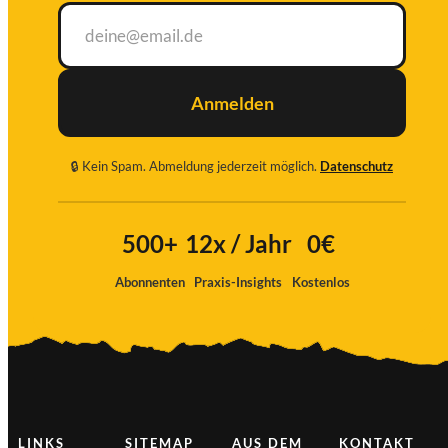
Anmelden
🔒 Kein Spam. Abmeldung jederzeit möglich.
Datenschutz
Ich
stimme
500+
12x / Jahr
0€
zu
Abonnenten
Praxis-Insights
Kostenlos
LINKS
SITEMAP
AUS DEM
KONTAKT