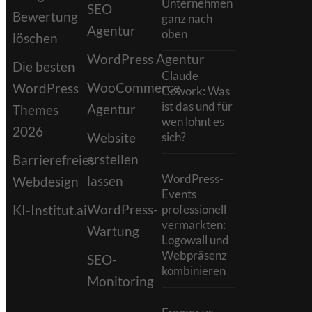
Unternehmen
SEO
Bewertung
ganz nach
Agentur
oben
löschen
WordPress Agentur
Die besten
Claude
WooCommerce
WordPress
Cowork: Was
ist das und für
Agentur
Themes
wen lohnt es
2026
Website
sich?
erstellen
Barrierefreies
WordPress-
lassen
Webdesign
Events
WordPress-
KI-Institut.ai
professionell
vermarkten:
Wartung
Logowall und
Webpräsenz
SEO-
kombinieren
Monitoring