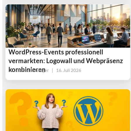
WordPress-Events professionell
vermarkten: Logowall und Webpräsenz
kombinieren
Michelle Greger
|
16. Juli 2026