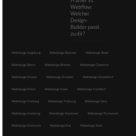
Framer vs.
Webflow:
Welcher
Design-
Builder passt
zu dir?
Webdesign Augsburg
Webdesign Bautzen
Webdesign Basel
Webdesign Berlin
Webdesign Bremen
Webdesign Chemnitz
Webdesign Kosten
Webdesign Dresden
Webdesign Düsseldorf
Webdesign Erfurt
Webdesign Essen
Webdesign Frankfurt
Webdesign Freiberg
Webdesign Freiburg
Webdesign Gera
Webdesign Hamburg
Webdesign Hannover
Webdesign Dortmund
Webdesign Karlsruhe
Webdesign Kiel
Webdesign Köln