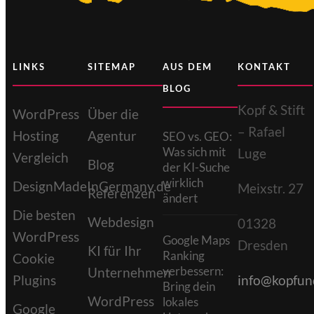
LINKS
SITEMAP
AUS DEM
KONTAKT
BLOG
Kopf & Stift
WordPress
Über die
– Rafael
Hosting
Agentur
SEO vs. GEO:
Was sich mit
Luge
Vergleich
Blog
der KI-Suche
wirklich
DesignMadeInGermany.de
Meixstr. 27
Referenzen
ändert
Die besten
Webdesign
01328
WordPress
Google Maps
Dresden
KI für Ihr
Ranking
Cookie
verbessern:
Unternehmen
Plugins
info@kopfund
Bring dein
WordPress
lokales
Google