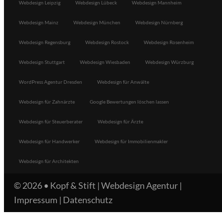
Webdesign Leipzig
Webdesign Lübeck
Webdesign Mannheim
Webdesign Mainz
Webdesign München
Webdesign Nürnberg
Webdesign Regensburg
Webdesign Rostock
Webdesign Rosenheim
Webdesign Stuttgart
Webdesign Wiesbaden
Webdesign Würzburg
WordPress Agentur Dresden
Webdesign für Anwälte
Webdesign für Zahnärzte
Google Bewertungen löschen lassen
Webdesign für Steuerberater
Webdesign für Ärzte
Webdesign für Handwerker
Webdesign für Immobilienmakler
Webdesign für Architekten
© 2026 •
Kopf & Stift | Webdesign Agentur
|
Impressum
|
Datenschutz