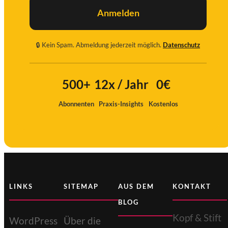
Anmelden
🔒 Kein Spam. Abmeldung jederzeit möglich.
Datenschutz
Ich
stimme
500+
12x / Jahr
0€
zu
Abonnenten
Praxis-Insights
Kostenlos
LINKS
SITEMAP
AUS DEM
KONTAKT
BLOG
Kopf & Stift
WordPress
Über die