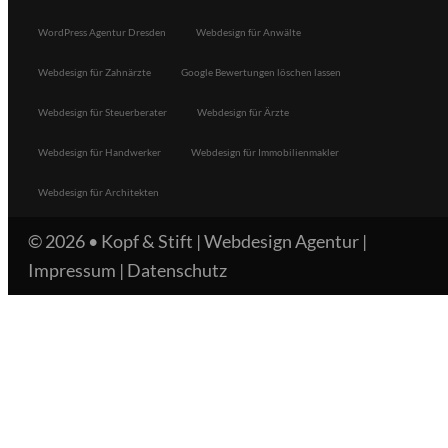
WordPress Agentur Dresden
Webdesign für Anwälte
Webdesign für Zahnärzte
Google Bewertungen löschen lassen
Webdesign für Steuerberater
Webdesign für Ärzte
Webdesign für Handwerker
Webdesign für Immobilienmakler
Webdesign für Architekten
© 2026 •
Kopf & Stift | Webdesign Agentur
|
Impressum
|
Datenschutz