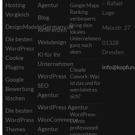
– Rafael
Hosting
Agentur
Google Maps
Ranking
Luge
Vergleich
Blog
verbessern:
Bring dein
DesignMadeInGermany.de
Meixstr. 27
Referenzen
lokales
Unternehmen
Die besten
Webdesign
01328
ganz nach
WordPress
oben
Dresden
KI für Ihr
Cookie
Unternehmen
Plugins
info@kopfund
Claude
WordPress
Cowork: Was
Google
ist das und für
SEO
Bewertung
wen lohnt es
Agentur
sich?
löschen
WordPress Agentur
Die besten
WordPress-
WooCommerce
WordPress
Events
professionell
Agentur
Themes
vermarkten: