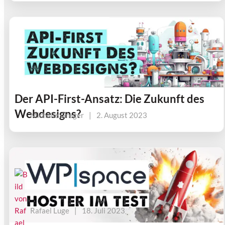
Der API-First-Ansatz: Die Zukunft des
Webdesigns?
Michelle Greger
|
2. August 2023
Rafael Luge
|
18. Juli 2023