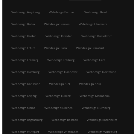
Webdesign Augsburg
Webdesign Bautzen
Webdesign Basel
Webdesign Berlin
Webdesign Bremen
Webdesign Chemnitz
Webdesign Kosten
Webdesign Dresden
Webdesign Düsseldorf
Webdesign Erfurt
Webdesign Essen
Webdesign Frankfurt
Webdesign Freiberg
Webdesign Freiburg
Webdesign Gera
Webdesign Hamburg
Webdesign Hannover
Webdesign Dortmund
Webdesign Karlsruhe
Webdesign Kiel
Webdesign Köln
Webdesign Leipzig
Webdesign Lübeck
Webdesign Mannheim
Webdesign Mainz
Webdesign München
Webdesign Nürnberg
Webdesign Regensburg
Webdesign Rostock
Webdesign Rosenheim
Webdesign Stuttgart
Webdesign Wiesbaden
Webdesign Würzburg