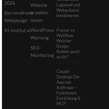
2026
Website
Logowall und
Webpräsenz
erstellen
Barrierefreies
kombinieren
lassen
Webdesign
WordPress-
KI-Institut.ai
Framer vs.
Webflow:
Wartung
Welcher
Design-
SEO-
Builder passt
Monitoring
zu dir?
Claude
Desktop: Die
App von
Anthropic –
Funktionen,
Einrichtung &
MCP