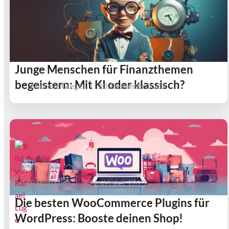
Junge Menschen für Finanzthemen
begeistern: Mit KI oder klassisch?
Michelle Greger
|
20. Dezember 2023
Rafael Luge
|
9. November 2023
Die besten WooCommerce Plugins für
WordPress: Booste deinen Shop!