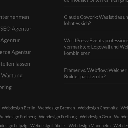
 Unternehmen
Claude Cowork: Was ist das un
lohnt es sich?
 SEO Agentur
 Agentur
WordPress-Events professione
vermarkten: Logowall und We
rce Agentur
kombinieren
tellen lassen
Framer vs. Webflow: Welcher 
-Wartung
Builder passt zu dir?
oring
Webdesign Berlin
Webdesign Bremen
Webdesign Chemnitz
Web
Webdesign Freiberg
Webdesign Freiburg
Webdesign Gera
Webdes
design Leipzig
Webdesign Lübeck
Webdesign Mannheim
Webdes