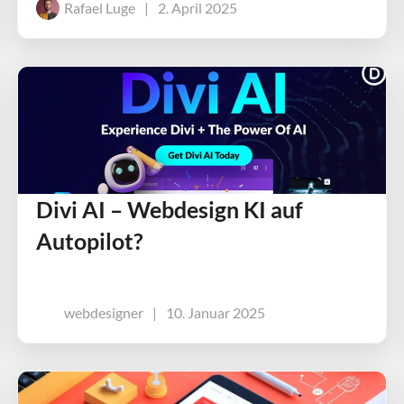
Rafael Luge
|
2. April 2025
Divi AI – Webdesign KI auf
Autopilot?
webdesigner
|
10. Januar 2025