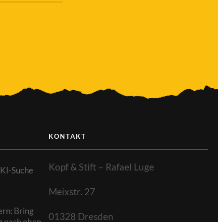
KONTAKT
Kopf & Stift – Rafael Luge
 KI-Suche
Meixstr. 27
rn: Bring
01328 Dresden
z nach oben