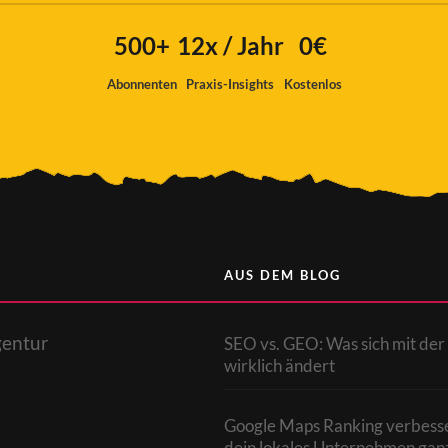
me
500+
12x / Jahr
0€
Abonnenten
Praxis-Insights
Kostenlos
AUS DEM BLOG
gentur
SEO vs. GEO: Was sich mit der
wirklich ändert
Google Maps Ranking verbesse
dein lokales Unternehmen gan