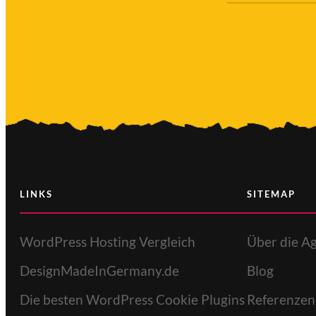
Ich
stim
zu
LINKS
SITEMAP
WordPress Hosting Vergleich
Über die A
DesignMadeInGermany.de
Blog
Die besten WordPress Cookie Plugins
Referenzen