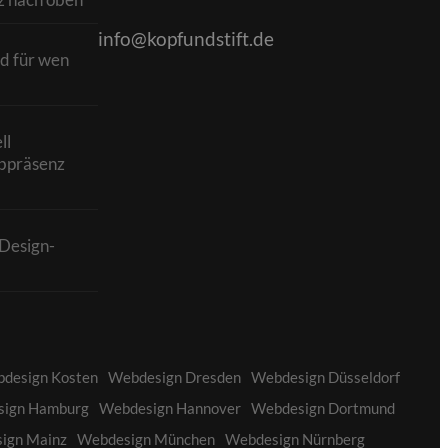
info@kopfundstift.de
d für wen
ll
bpräsenz
Design-
design Kosten
Webdesign Dresden
Webdesign Düsseldorf
ign Hamburg
Webdesign Hannover
Webdesign Dortmund
ign Mainz
Webdesign München
Webdesign Nürnberg