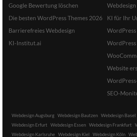
Google Bewertung löschen
Webdesign
Die besten WordPress Themes 2026
KI für Ihr
Barrierefreies Webdesign
WordPress
KI-Institut.ai
WordPress
WooComme
Website ers
WordPress
SEO-Monit
Webdesign Augsburg
Webdesign Bautzen
Webdesign Basel
Webdesign Erfurt
Webdesign Essen
Webdesign Frankfurt
Webdesign Karlsruhe
Webdesign Kiel
Webdesign Köln
Web