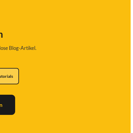
n
ose Blog-Artikel.
utorials
n