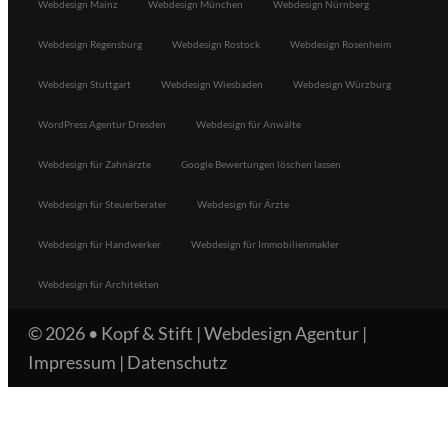
Webdesign Mainz
Webdesign München
Webdesign Nürnberg
Webdesign Regensburg
Webdesign Rostock
Webdesign Rosenheim
Webdesign Stuttgart
Webdesign Wiesbaden
Webdesign Würzburg
WordPress Agentur Dresden
Webdesign für Anwälte
Webdesign für Zahnärzte
Google Bewertungen löschen lassen
Webdesign für Steuerberater
Webdesign für Ärzte
Webdesign für Handwerker
Webdesign für Immobilienmakler
Webdesign für Architekten
© 2026 •
Kopf & Stift | Webdesign Agentur
|
Impressum
|
Datenschutz