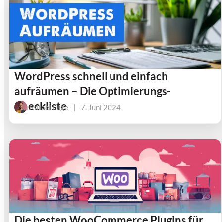
WordPress schnell und einfach
aufräumen – Die Optimierungs-
Checkliste
Rafael Luge
|
7. Juni 2024
Die besten WooCommerce Plugins für