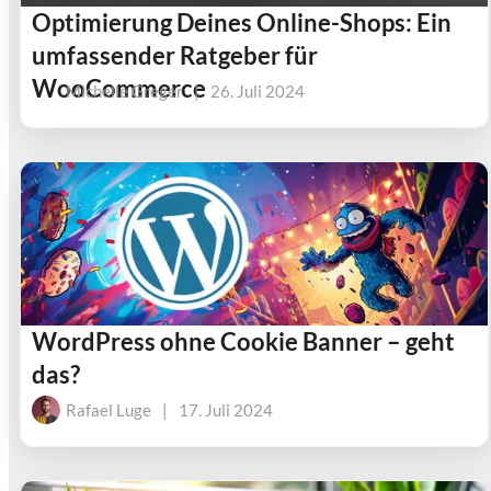
Optimierung Deines Online-Shops: Ein
umfassender Ratgeber für
WooCommerce
Michelle Greger
|
26. Juli 2024
WordPress ohne Cookie Banner – geht
das?
Rafael Luge
|
17. Juli 2024