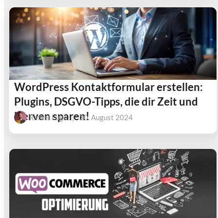
WordPress Kontaktformular erstellen:
Plugins, DSGVO-Tipps, die dir Zeit und
Nerven sparen!
Rafael Luge
|
30. August 2024