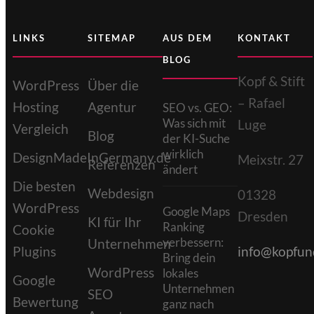
LINKS
SITEMAP
AUS DEM
KONTAKT
BLOG
Kopf & Stift
WordPress
Über die
– Rafael
Hosting
Agentur
SEO vs. GEO:
Was sich mit
Luge
Vergleich
Blog
der KI-Suche
wirklich
DesignMadeInGermany.de
Meixstr. 27
Referenzen
ändert
Die besten
Webdesign
01328
WordPress
Google Maps
Dresden
KI für Ihr
Ranking
Cookie
verbessern:
Unternehmen
Plugins
info@kopfund
Bring dein
WordPress
lokales
Google
Unternehmen
SEO
Bewertung
ganz nach