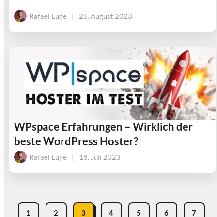
Rafael Luge
|
26. August 2023
WPspace Erfahrungen – Wirklich der
beste WordPress Hoster?
Rafael Luge
|
18. Juli 2023
1
2
3
4
5
6
7