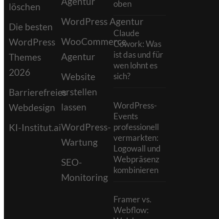
Agentur
oben
löschen
WordPress Agentur
Die besten
Claude
WooCommerce
WordPress
Cowork: Was
ist das und für
Agentur
Themes
wen lohnt es
2026
Website
sich?
erstellen
Barrierefreies
WordPress-
lassen
Webdesign
Events
WordPress-
KI-Institut.ai
professionell
vermarkten:
Wartung
Logowall und
Webpräsenz
SEO-
kombinieren
Monitoring
Framer vs.
Webflow: