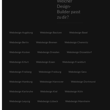
Welcher
Design-
Builder passt
zu dir?
Webdesign Augsburg
Webdesign Bautzen
Webdesign Basel
Webdesign Berlin
Webdesign Bremen
Webdesign Chemnitz
Webdesign Kosten
Webdesign Dresden
Webdesign Düsseldorf
Webdesign Erfurt
Webdesign Essen
Webdesign Frankfurt
Webdesign Freiberg
Webdesign Freiburg
Webdesign Gera
Webdesign Hamburg
Webdesign Hannover
Webdesign Dortmund
Webdesign Karlsruhe
Webdesign Kiel
Webdesign Köln
Webdesign Leipzig
Webdesign Lübeck
Webdesign Mannheim