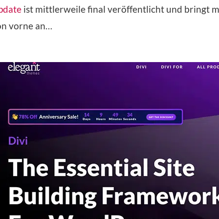
pdate
ist mittlerweile final veröffentlicht und bring
on vorne an…