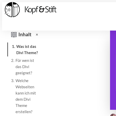
Inhalt
×
1.
Was ist das
Divi Theme?
2.
Für wen ist
das Divi
geeignet?
3.
Welche
Webseiten
kann ich mit
dem Divi
Theme
erstellen?