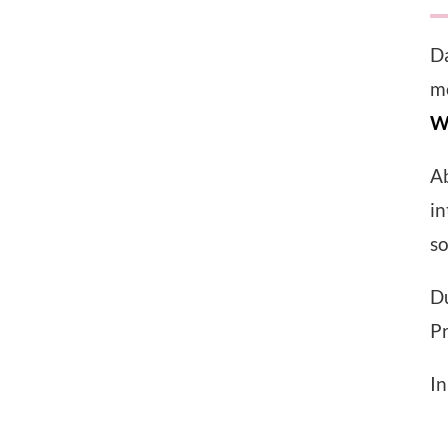
Da
mö
W
A
in
so
D
Pr
I