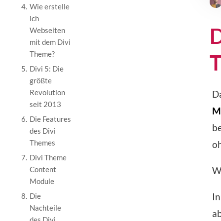
4.
Wie erstelle
ich
D
Webseiten
mit dem Divi
Theme?
5.
Divi 5: Die
größte
Revolution
Da
seit 2013
M
6.
Die Features
b
des Divi
Themes
oh
7.
Divi Theme
Content
Wa
Module
In
8.
Die
Nachteile
ab
des Divi