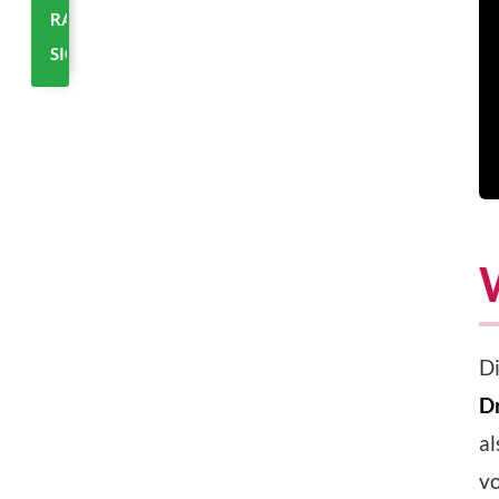
RABATT
SICHERN
Di
D
a
v