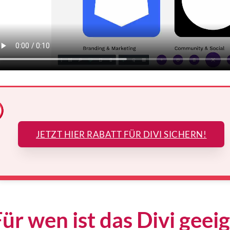
JETZT HIER RABATT FÜR DIVI SICHERN!
Für wen ist das Divi geei