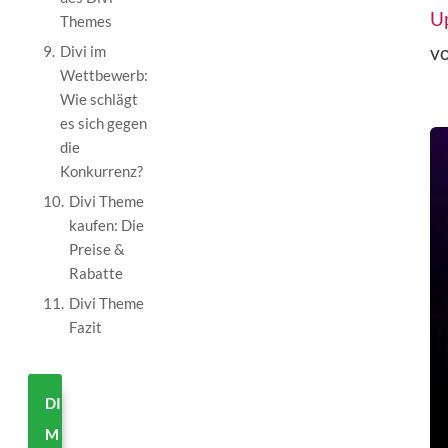
U
Themes
v
9.
Divi im
Wettbewerb:
Wie schlägt
es sich gegen
die
Konkurrenz?
10.
Divi Theme
kaufen: Die
Preise &
Rabatte
11.
Divi Theme
Fazit
DIVI
MIT