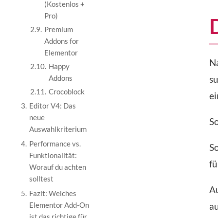
(Kostenlos +
Pro)
2.9.
Premium
Addons for
Elementor
Na
2.10.
Happy
Addons
su
2.11.
Crocoblock
e
3.
Editor V4: Das
neue
So
Auswahlkriterium
4.
Performance vs.
So
Funktionalität:
fü
Worauf du achten
solltest
Au
5.
Fazit: Welches
Elementor Add-On
au
ist das richtige für