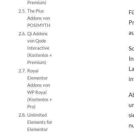
Premium)
2.5.
The Plus
Fü
Addons von
Pr
POSIMYTH
au
2.6.
Qi Addons
von Qode
Sc
Interactive
(Kostenlos +
In
Premium)
La
2.7.
Royal
Elementor
in
Addons von
WP Royal
Ab
(Kostenlos +
un
Pro)
si
2.8.
Unlimited
Elements for
nu
Elementor