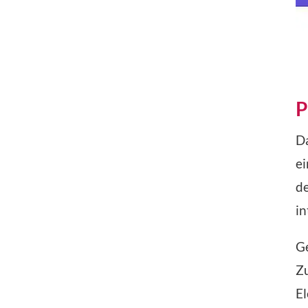
P
Da
ei
d
in
Ge
Zu
El