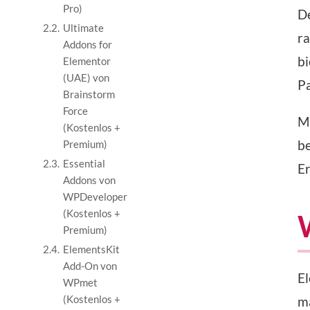
Pro)
D
2.2.
Ultimate
ra
Addons for
bi
Elementor
(UAE) von
Pa
Brainstorm
Force
Mi
(Kostenlos +
be
Premium)
2.3.
Essential
Er
Addons von
WPDeveloper
(Kostenlos +
Premium)
2.4.
ElementsKit
Add-On von
E
WPmet
(Kostenlos +
m