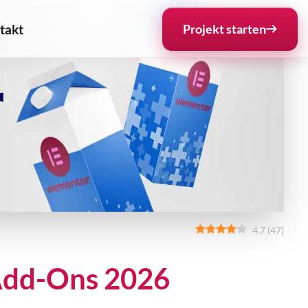
takt
Projekt starten
4.7
(
47
)
 Add-Ons 2026