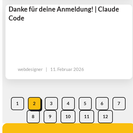
Danke für deine Anmeldung! | Claude
Code
webdesigner
|
11. Februar 2026
1
2
3
4
5
6
7
8
9
10
11
12