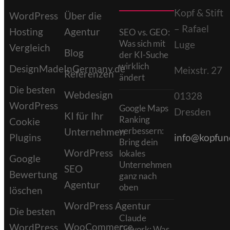
Kopf & Stift
WordPress
Über die
– Rafael
Hosting
Agentur
SEO vs. GEO:
Was sich mit
Luge
Vergleich
Blog
der KI-Suche
wirklich
DesignMadeInGermany.de
Meixstr. 27
Referenzen
ändert
Die besten
Webdesign
01328
WordPress
Google Maps
Dresden
KI für Ihr
Ranking
Cookie
verbessern:
Unternehmen
Plugins
info@kopfund
Bring dein
WordPress
lokales
Google
Unternehmen
SEO
Bewertung
ganz nach
Agentur
oben
löschen
WordPress Agentur
Die besten
Claude
WooCommerce
WordPress
Cowork: Was