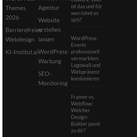
ist das und für
Agentur
Themes
wen lohnt es
2026
Website
sich?
erstellen
Barrierefreies
WordPress-
lassen
Webdesign
Events
WordPress-
KI-Institut.ai
professionell
vermarkten:
Wartung
Logowall und
Webpräsenz
SEO-
kombinieren
Monitoring
Framer vs.
Webflow:
Welcher
Design-
Builder passt
zu dir?