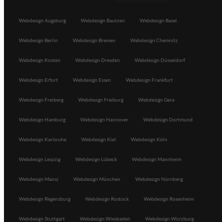
Webdesign Augsburg
Webdesign Bautzen
Webdesign Basel
Webdesign Berlin
Webdesign Bremen
Webdesign Chemnitz
Webdesign Kosten
Webdesign Dresden
Webdesign Düsseldorf
Webdesign Erfurt
Webdesign Essen
Webdesign Frankfurt
Webdesign Freiberg
Webdesign Freiburg
Webdesign Gera
Webdesign Hamburg
Webdesign Hannover
Webdesign Dortmund
Webdesign Karlsruhe
Webdesign Kiel
Webdesign Köln
Webdesign Leipzig
Webdesign Lübeck
Webdesign Mannheim
Webdesign Mainz
Webdesign München
Webdesign Nürnberg
Webdesign Regensburg
Webdesign Rostock
Webdesign Rosenheim
Webdesign Stuttgart
Webdesign Wiesbaden
Webdesign Würzburg