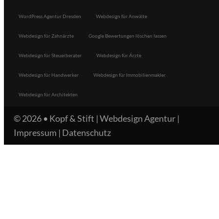
WordPress Agentur Dresden
Webdesign für Anwälte
Webdesign für Zahnärzte
Google Bewertungen löschen lassen
Webdesign für Steuerberater
Webdesign für Ärzte
Webdesign für Handwerker
Webdesign für Immobilienmakler
Webdesign für Architekten
© 2026 •
Kopf & Stift | Webdesign Agentur
|
Impressum
|
Datenschutz