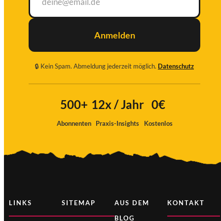
Anmelden
🔒 Kein Spam. Abmeldung jederzeit möglich.
Datenschutz
Ich
stimme
500+
12x / Jahr
0€
zu
Abonnenten
Praxis-Insights
Kostenlos
LINKS
SITEMAP
AUS DEM
KONTAKT
BLOG