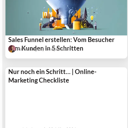
Sales Funnel erstellen: Vom Besucher
zum Kunden in 5 Schritten
Rafael Luge
|
5. April 2026
Nur noch ein Schritt… | Online-
Marketing Checkliste