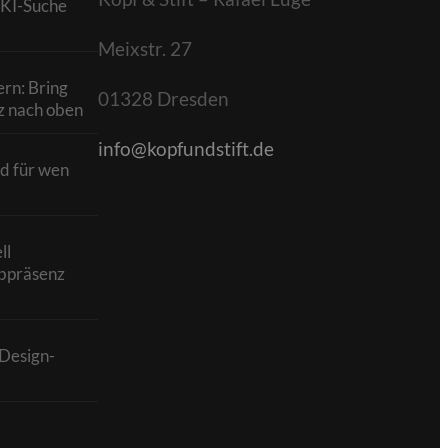
 KI-Suche
Meixstr. 27
rn: Bring
01328 Dresden
z nach oben
info@kopfundstift.de
d für wen
ll
bpräsenz
Design-