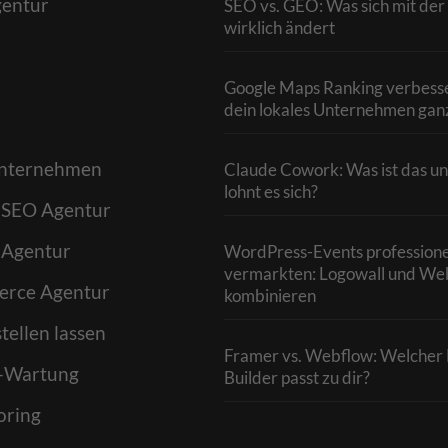
gentur
SEO vs. GEO: Was sich mit der
wirklich ändert
Google Maps Ranking verbesse
dein lokales Unternehmen gan
 Unternehmen
Claude Cowork: Was ist das un
lohnt es sich?
 SEO Agentur
 Agentur
WordPress-Events professione
vermarkten: Logowall und We
rce Agentur
kombinieren
tellen lassen
Framer vs. Webflow: Welcher 
-Wartung
Builder passt zu dir?
oring