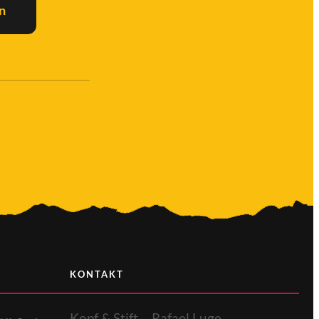
n
KONTAKT
Kopf & Stift – Rafael Luge