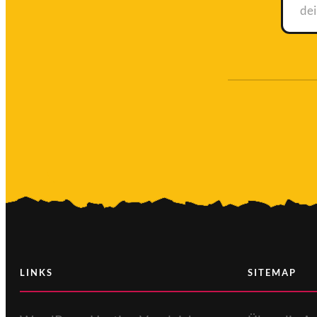
Ich
stim
zu
LINKS
SITEMAP