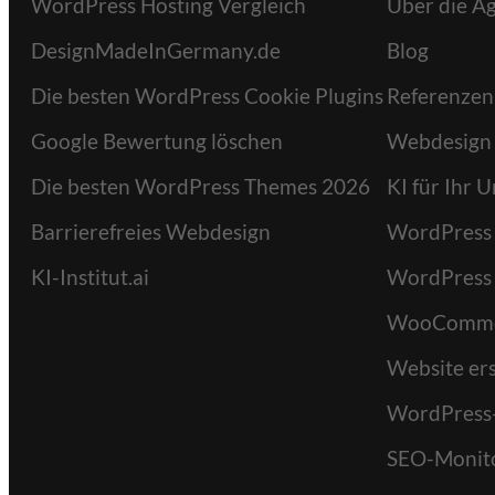
WordPress Hosting Vergleich
Über die A
DesignMadeInGermany.de
Blog
Die besten WordPress Cookie Plugins
Referenzen
Google Bewertung löschen
Webdesign
Die besten WordPress Themes 2026
KI für Ihr
Barrierefreies Webdesign
WordPress
KI-Institut.ai
WordPress
WooComme
Website ers
WordPress
SEO-Monit