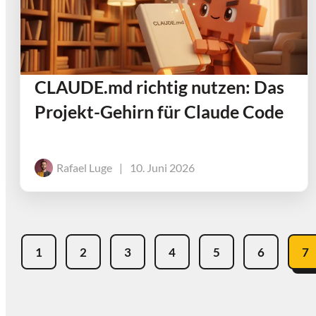
CLAUDE.md richtig nutzen: Das
Projekt-Gehirn für Claude Code
Rafael Luge
|
10. Juni 2026
1
2
3
4
5
6
7