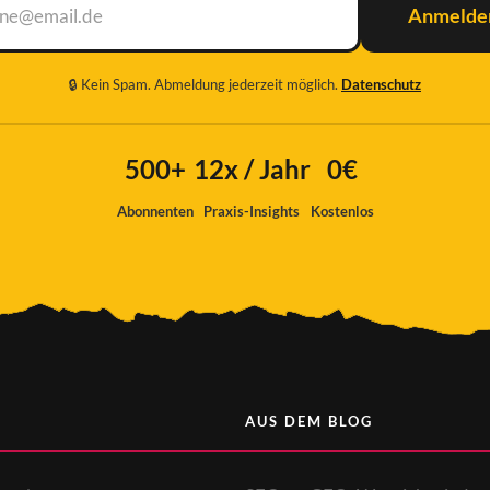
Anmelde
🔒 Kein Spam. Abmeldung jederzeit möglich.
Datenschutz
me
500+
12x / Jahr
0€
Abonnenten
Praxis-Insights
Kostenlos
AUS DEM BLOG