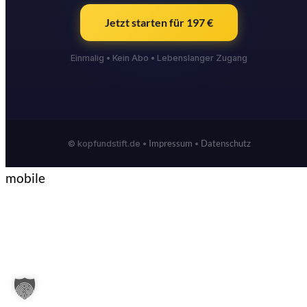
Jetzt starten für 197 €
Einmalig • Kein Abo • Lebenslanger Zugang
Impressum
Datenschutz
© kopfundstift.de •
•