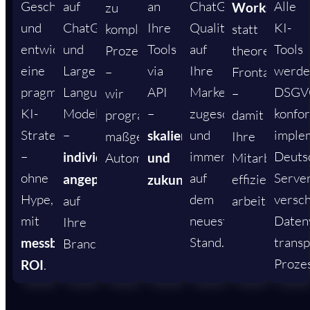
Geschäftsprozesse
auf
an
ChatGPT.
Alle
zu
Workshops
und
ChatGPT
Ihre
Qualitätsgesichert,
KI-
komplexen
statt
entwickeln
und
Tools
auf
Tools
Prozessen
theoretischer
eine
Large
via
Ihre
werd
–
Frontalunterr
pragmatische
Language
API
Marke
DSGV
wir
–
KI-
Models
–
zugeschnitten
konfo
programmieren
damit
Strategie
–
und
imple
skalierbar
maßgeschneiderte
Ihre
–
immer
Deuts
individuell
Automatisierungslösungen.
und
Mitarbeiter
ohne
auf
Server
angepasst
effizienter
zukunftssicher
.
Hype,
dem
versch
auf
arbeiten.
mit
neuesten
Daten
Ihre
Stand.
trans
messbarem
Branche.
Proze
ROI
.