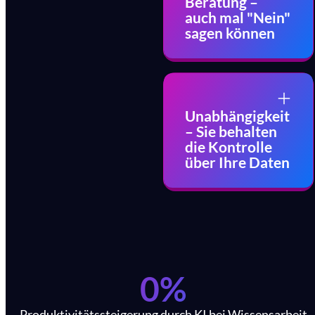
Beratung –
auch mal "Nein"
sagen können
Unabhängigkeit
– Sie behalten
die Kontrolle
über Ihre Daten
0
%
Produktivitätssteigerung durch KI bei Wissensarbeit