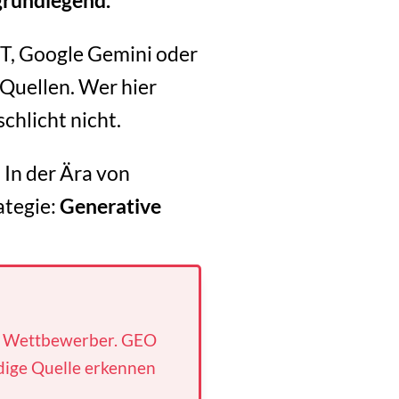
grundlegend.
PT, Google Gemini oder
Quellen. Wer hier
chlicht nicht.
 In der Ära von
ategie:
Generative
en Wettbewerber. GEO
rdige Quelle erkennen