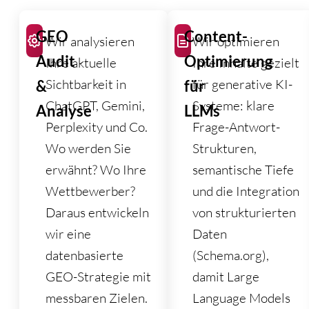
GEO
Content-
Wir analysieren
Wir optimieren
Audit
Optimierung
Ihre aktuelle
Ihre Inhalte gezielt
Sichtbarkeit in
für generative KI-
&
für
ChatGPT, Gemini,
Systeme: klare
Analyse
LLMs
Perplexity und Co.
Frage-Antwort-
Wo werden Sie
Strukturen,
erwähnt? Wo Ihre
semantische Tiefe
Wettbewerber?
und die Integration
Daraus entwickeln
von strukturierten
wir eine
Daten
datenbasierte
(Schema.org),
GEO-Strategie mit
damit Large
messbaren Zielen.
Language Models