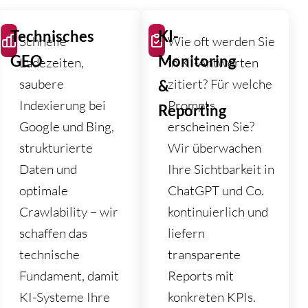
Technisches
KI-
Schnelle
Wie oft werden Sie
GEO
Monitoring
Ladezeiten,
in KI-Antworten
saubere
zitiert? Für welche
&
Indexierung bei
Prompts
Reporting
Google und Bing,
erscheinen Sie?
strukturierte
Wir überwachen
Daten und
Ihre Sichtbarkeit in
optimale
ChatGPT und Co.
Crawlability – wir
kontinuierlich und
schaffen das
liefern
technische
transparente
Fundament, damit
Reports mit
KI-Systeme Ihre
konkreten KPIs.