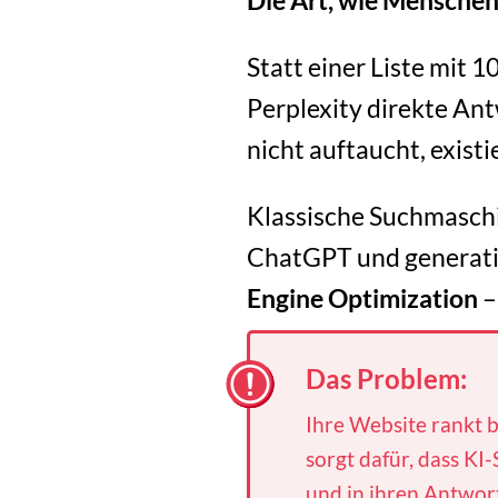
Die Art, wie Menschen
Statt einer Liste mit 
Perplexity direkte An
nicht auftaucht, existi
Klassische Suchmaschi
ChatGPT und generati
Engine Optimization
–
Das Problem:
Ihre Website rankt 
sorgt dafür, dass K
und in ihren Antwort