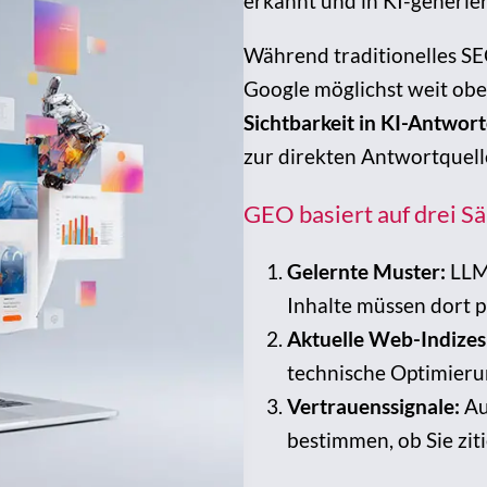
erkannt und in KI-generie
Während traditionelles SE
Google möglichst weit oben
Sichtbarkeit in KI-Antwor
zur direkten Antwortquell
GEO basiert auf drei Sä
Gelernte Muster:
LLMs
Inhalte müssen dort p
Aktuelle Web-Indizes
technische Optimierun
Vertrauenssignale:
Au
bestimmen, ob Sie zit