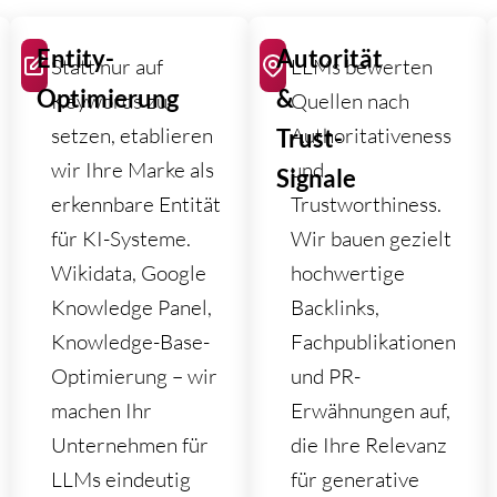
Entity-
Autorität
Statt nur auf
LLMs bewerten
Optimierung
&
Keywords zu
Quellen nach
setzen, etablieren
Authoritativeness
Trust-
wir Ihre Marke als
und
Signale
erkennbare Entität
Trustworthiness.
für KI-Systeme.
Wir bauen gezielt
Wikidata, Google
hochwertige
Knowledge Panel,
Backlinks,
Knowledge-Base-
Fachpublikationen
Optimierung – wir
und PR-
machen Ihr
Erwähnungen auf,
Unternehmen für
die Ihre Relevanz
LLMs eindeutig
für generative