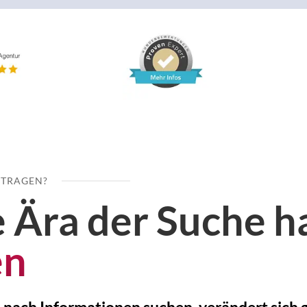
FTRAGEN?
 Ära der Suche h
en