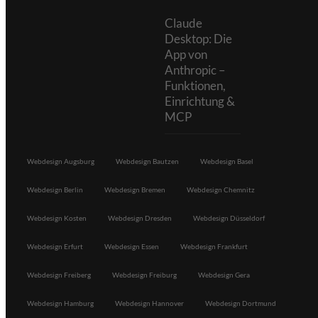
Claude
Desktop: Die
App von
Anthropic –
Funktionen,
Einrichtung &
MCP
Webdesign Augsburg
Webdesign Bautzen
Webdesign Basel
Webdesign Berlin
Webdesign Bremen
Webdesign Chemnitz
Webdesign Kosten
Webdesign Dresden
Webdesign Düsseldorf
Webdesign Erfurt
Webdesign Essen
Webdesign Frankfurt
Webdesign Freiberg
Webdesign Freiburg
Webdesign Gera
Webdesign Hamburg
Webdesign Hannover
Webdesign Dortmund