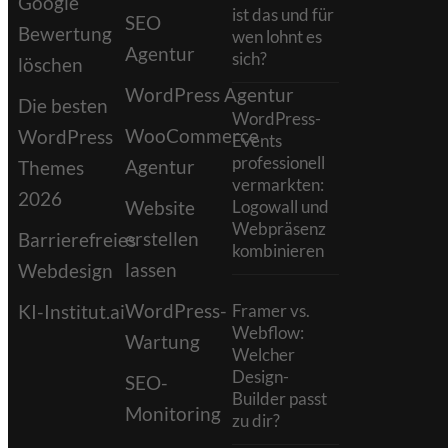
Google
ist das und für
SEO
Bewertung
wen lohnt es
Agentur
sich?
löschen
WordPress Agentur
Die besten
WordPress-
WooCommerce
WordPress
Events
professionell
Agentur
Themes
vermarkten:
2026
Website
Logowall und
Webpräsenz
erstellen
Barrierefreies
kombinieren
lassen
Webdesign
WordPress-
KI-Institut.ai
Framer vs.
Webflow:
Wartung
Welcher
Design-
SEO-
Builder passt
Monitoring
zu dir?