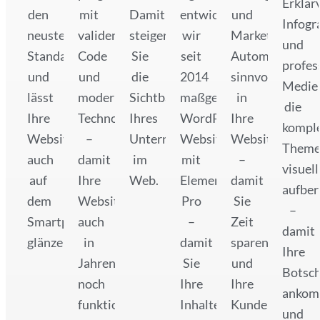
Erklär
den
mit
Damit
entwickeln
und
Infogr
neusten
validen
steigern
wir
Marketing
und
Standards
Code
Sie
seit
Automation
profes
und
und
die
2014
sinnvoll
Medien
lässt
modernen
Sichtbarkeit
maßgeschneiderte
in
die
Ihre
Technologien
Ihres
WordPress
Ihre
kompl
Website
–
Unternehmens
Websites
Website
Theme
auch
damit
im
mit
–
visuell
auf
Ihre
Web.
Elementor
damit
aufber
dem
Website
Pro
Sie
–
Smartphone
auch
–
Zeit
damit
glänzen!
in
damit
sparen
Ihre
Jahren
Sie
und
Botsch
noch
Ihre
Ihre
ankom
funktioniert.
Inhalte
Kunden
und