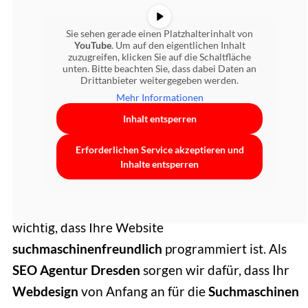
Bei
Google
Sie sehen gerade einen Platzhalterinhalt von
YouTube
. Um auf den eigentlichen Inhalt
zuzugreifen, klicken Sie auf die Schaltfläche
gefunden werden
unten. Bitte beachten Sie, dass dabei Daten an
Drittanbieter weitergegeben werden.
Mehr Informationen
Lernen Sie in diesem Erklärvideo was
Inhalt entsperren
Suchmaschinenoptimierung (SEO) ist und wie Sie
ihre Website bei Google auf Platz 1 bringen!
Erforderlichen Service akzeptieren und
Inhalte entsperren
Die schönste Website nützt nichts, wenn Sie bei
Google nicht gefunden werden. Deshalb ist es
wichtig, dass Ihre Website
suchmaschinenfreundlich
programmiert ist. Als
SEO Agentur Dresden
sorgen wir dafür, dass Ihr
Webdesign
von Anfang an für die
Suchmaschinen