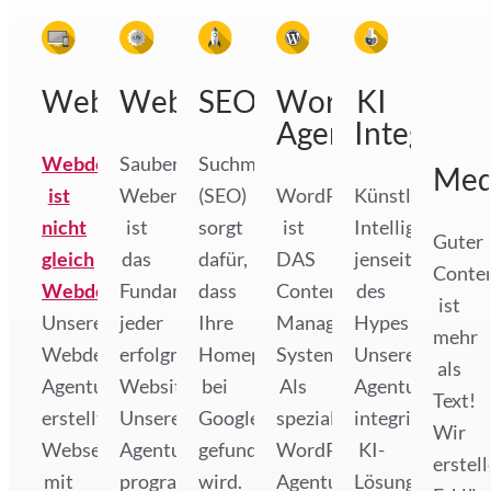
Webdesign
Webentwicklung
SEO
WordPress
KI
Agentur
Integratio
Webdesign
Saubere
Suchmaschinenoptimierung
Med
ist
Webentwicklung
(SEO)
WordPress
Künstliche
nicht
ist
sorgt
ist
Intelligenz
Guter
gleich
das
dafür,
DAS
jenseits
Conte
Webdesign!
Fundament
dass
Content
des
ist
Unsere
jeder
Ihre
Management
Hypes!
mehr
Webdesign
erfolgreichen
Homepage
System!
Unsere
als
Agentur
Website.
bei
Als
Agentur
Text!
erstellt
Unsere
Google
spezialisierte
integriert
Wir
Webseiten
Agentur
gefunden
WordPress
KI-
erstel
mit
programmiert
wird.
Agentur
Lösungen