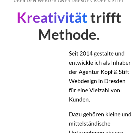
ÜBER DEN WEBDESIGNER DRESDEN KOPF & STIFT
Kreativität
trifft
Methode.
Seit 2014 gestalte und
// Moin, ich bin
Rafael
entwickle ich als Inhaber
const
webdesigner
= {
der Agentur Kopf & Stift
name:
"Rafa
Webdesign in Dresden
für eine Vielzahl von
Kunden.
Dazu gehören kleine und
mittelständische
Unternehmen ebenso