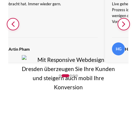
le gebracht hat. Immer wieder gern.
Live gehen!
Prozess ide
wenigen da
Vorstellung
P
MArtin Pham
HG
Har