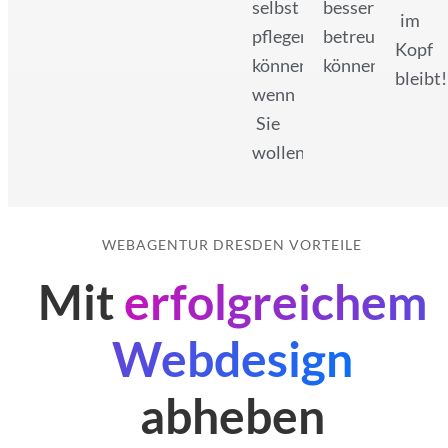
selbst
besser
im
pflegen
betreuen
Kopf
können,
können!
bleibt!
wenn
Sie
wollen!
WEBAGENTUR DRESDEN VORTEILE
Mit
erfolgreichem
Webdesign
abheben