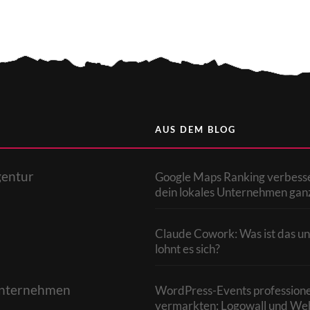
AUS DEM BLOG
gentur
Google Maps Ranking verbesse
dein lokales Unternehmen gan
Claude Cowork: Was ist das un
lohnt es sich?
 Unternehmen
WordPress-Events professione
vermarkten: Logowall und We