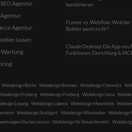
 SEO Agentur
kombinieren
 Agentur
Framer vs. Webflow: Welcher 
rce Agentur
Builder passt zu dir?
tellen lassen
Claude Desktop: Die App von 
-Wartung
Funktionen, Einrichtung & MC
oring
Webdesign Berlin
Webdesign Bremen
Webdesign Chemnitz
Web
Webdesign Freiberg
Webdesign Freiburg
Webdesign Gera
Webdes
design Leipzig
Webdesign Lübeck
Webdesign Mannheim
Webdes
enheim
Webdesign Stuttgart
Webdesign Wiesbaden
Webdesign 
wertungen löschen lassen
Webdesign für Steuerberater
Webdesign