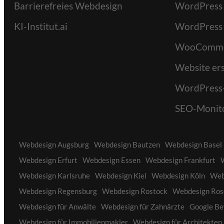
Barrierefreies Webdesign
WordPress
KI-Institut.ai
WordPress
WooComme
Website ers
WordPress
SEO-Monit
Webdesign Augsburg
Webdesign Bautzen
Webdesign Basel
Webdesign Erfurt
Webdesign Essen
Webdesign Frankfurt
Webdesign Karlsruhe
Webdesign Kiel
Webdesign Köln
Web
Webdesign Regensburg
Webdesign Rostock
Webdesign Ros
Webdesign für Anwälte
Webdesign für Zahnärzte
Google Be
Webdesign für Immobilienmakler
Webdesign für Architekten