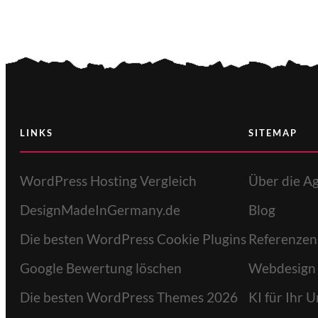
LINKS
SITEMAP
WordPress Hosting Vergleich
Über die A
DesignMadeInGermany.de
Blog
Die besten WordPress Cookie Plugins
Referenzen
Google Bewertung löschen
Webdesign
Die besten WordPress Themes 2026
KI für Ihr