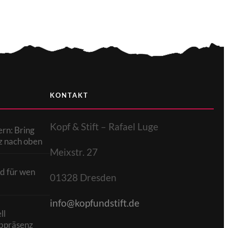
KONTAKT
Kopf & Stift – Rafael Luge
rn: Bring
z nach oben
Meixstr. 27
d für wen
01328 Dresden
info@kopfundstift.de
ll
bpräsenz