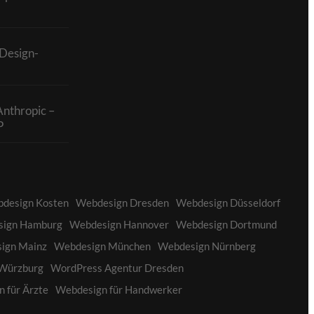
Design-
Anthropic –
P
design Kosten
Webdesign Dresden
Webdesign Düsseldorf
ign Hamburg
Webdesign Hannover
Webdesign Dortmund
ign Mainz
Webdesign München
Webdesign Nürnberg
Würzburg
WordPress Agentur Dresden
 für Ärzte
Webdesign für Handwerker