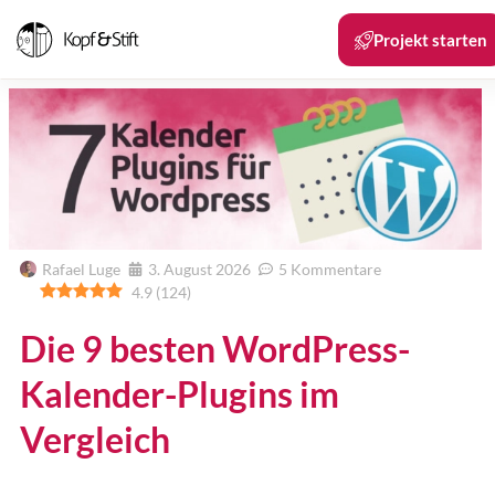
Projekt starten
Rafael Luge
3. August 2026
5 Kommentare
4.9
(
124
)
Die 9 besten WordPress-
Kalender-Plugins im
Vergleich