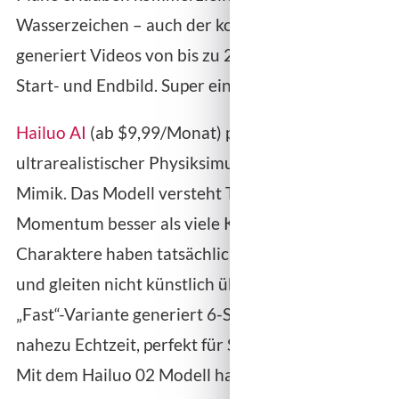
Wasserzeichen – auch der kostenlose! Pikaframes
generiert Videos von bis zu 25 Sekunden aus
Start- und Endbild. Super einsteigerfreundlich.
Hailuo AI
(ab $9,99/Monat) punktet mit
ultrarealistischer Physiksimulation und starker
Mimik. Das Modell versteht Trägheit und
Momentum besser als viele Konkurrenten –
Charaktere haben tatsächlich visuelles Gewicht
und gleiten nicht künstlich über den Boden. Die
„Fast“-Variante generiert 6-Sekunden-Clips in
nahezu Echtzeit, perfekt für Social-Media-Trends.
Mit dem Hailuo 02 Modell hat es sogar Platz 2 auf