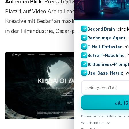
Auf einen Blick:
Preis ab $12/Monat (625 Credits) ·
Platz 1 auf Video Arena Leaderboard · Ideal für
Kreative mit Bedarf an maximaler Kontrolle · Aktiv
GRATIS:
D
Second Brain
– eine 
✓
in der Filmindustrie, Oscar-prämierte Filme
SECOND B
Rechnungs-Agent
–
✓
E-Mail-Entlaster
– r
✓
Betreff-Maschine
– 
✓
+ 5 FERTIGE KI-TOOLS 
10 Business-Promp
✓
Use-Case-Matrix
– w
✓
JA, I
Du bekommst eine Mail zum Best
Was ich speichere