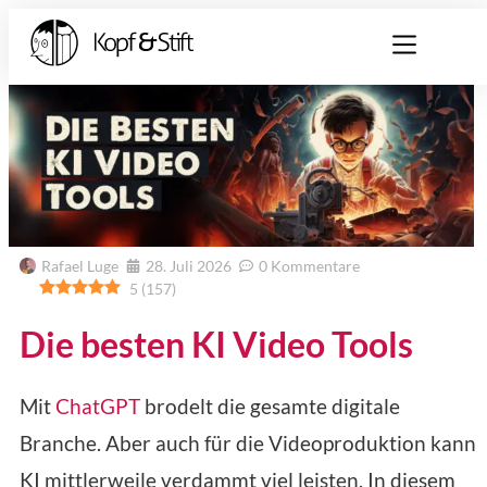
Rafael Luge
28. Juli 2026
0 Kommentare
5
(
157
)
Die besten KI Video Tools
Mit
ChatGPT
brodelt die gesamte digitale
Branche. Aber auch für die Videoproduktion kann
KI mittlerweile verdammt viel leisten. In diesem