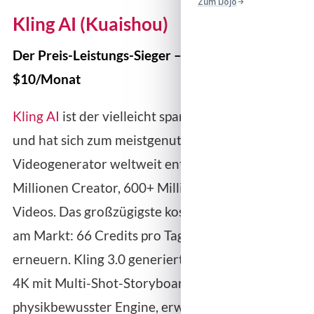
Zum Dojo
Kling AI (Kuaishou)
Der Preis-Leistungs-Sieger – ab kostenlos / Pro ab
$10/Monat
Kling AI
ist der vielleicht spannendste Newcomer
und hat sich zum meistgenutzten KI-
Videogenerator weltweit entwickelt: über 60
Millionen Creator, 600+ Millionen generierte
Videos. Das großzügigste kostenlose Kontingent
am Markt: 66 Credits pro Tag, die sich täglich
erneuern. Kling 3.0 generiert nativ 15 Sekunden in
4K mit Multi-Shot-Storyboards und
physikbewusster Engine, erweiterbar auf bis zu 3