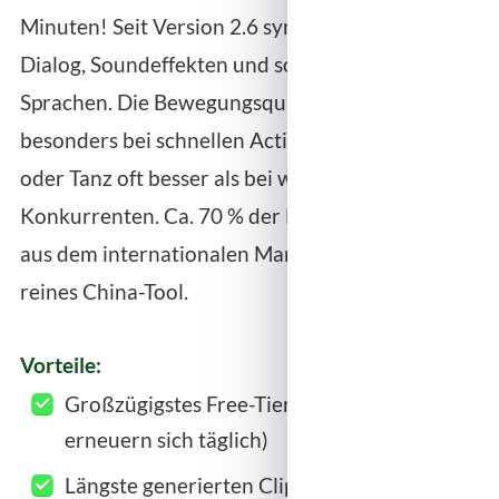
Minuten! Seit Version 2.6 synchrones Audio mit
Dialog, Soundeffekten und sogar Gesang in 6
Sprachen. Die Bewegungsqualität („Motion“) ist
besonders bei schnellen Actionszenen wie Sport
oder Tanz oft besser als bei westlichen
Konkurrenten. Ca. 70 % der Einnahmen kommen
aus dem internationalen Markt – definitiv kein
reines China-Tool.
Vorteile:
Großzügigstes Free-Tier (66 Credits/Tag,
erneuern sich täglich)
Längste generierten Clips (bis 3 Minuten