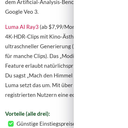
dem Artificial-Analysis-Benchmark erreicht – vor
Google Veo 3.
Luma AI Ray3
(ab $7,99/Monat) liefert exzellente
4K-HDR-Clips mit Kino-Ästhetik und
ultraschneller Generierung (unter 10 Sekunden
für manche Clips). Das „Modify-with-Instructions“-
Feature erlaubt natürlichsprachliche Bearbeitung:
Du sagst „Mach den Himmel dramatischer“ und
Luma setzt das um. Mit über 25 Millionen
registrierten Nutzern eine echte Hausnummer.
Vorteile (alle drei):
Günstige Einstiegspreise ($7,99-$9,99/Monat)