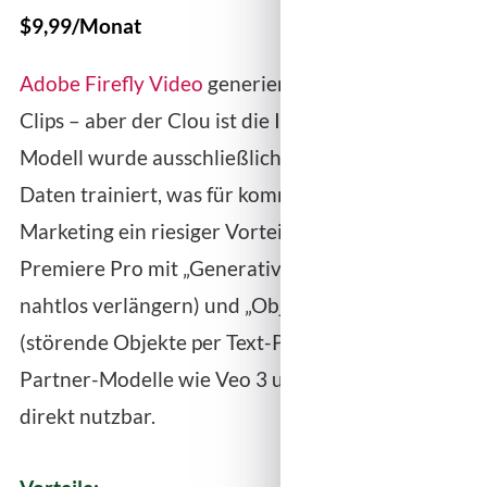
$9,99/Monat
Adobe Firefly Video
generiert nur 5-Sekunden-
Clips – aber der Clou ist die IP-Sicherheit. Das
Modell wurde ausschließlich auf lizenzierten
Daten trainiert, was für kommerziellen Einsatz im
Marketing ein riesiger Vorteil ist. Tief integriert in
Premiere Pro mit „Generative Extend“ (Clips
nahtlos verlängern) und „Object Removal“
(störende Objekte per Text-Prompt entfernen).
Partner-Modelle wie Veo 3 und Runway sind
direkt nutzbar.