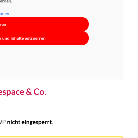
erden.
ionen
rren
n und Inhalte entsperren
espace & Co.
pWP
nicht eingesperrt
.