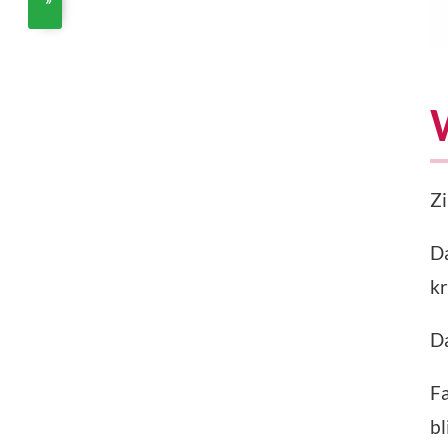
Zi
Da
kr
D
Fa
bl