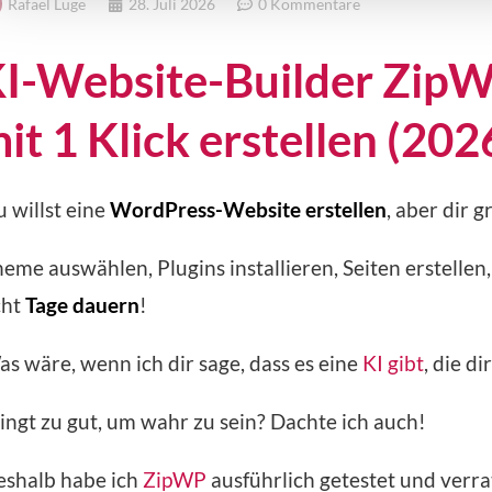
Rafael Luge
28. Juli 2026
0 Kommentare
I-Website-Builder Zip
it 1 Klick erstellen (202
 willst eine
WordPress-Website erstellen
, aber dir 
eme auswählen, Plugins installieren, Seiten erstellen
cht
Tage dauern
!
s wäre, wenn ich dir sage, dass es eine
KI gibt
, die di
ingt zu gut, um wahr zu sein? Dachte ich auch!
eshalb habe ich
ZipWP
ausführlich getestet und verrat