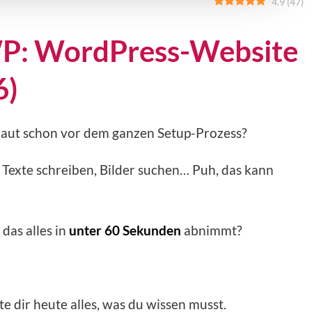
4.9
(
47
)
WP: WordPress-Website
6)
graut schon vor dem ganzen Setup-Prozess?
, Texte schreiben, Bilder suchen… Puh, das kann
r das alles in
unter 60 Sekunden
abnimmt?
e dir heute alles, was du wissen musst.