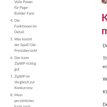
Volle Power
für Page-
Builder-Fans
K
4.
Die
Funktionen im
m
Detail
5.
Was kostet
der Spaß? Die
Du
Preisübersicht
6.
Das kann
Th
ZipWP richtig
e
gut
7.
ZipWP im
Wa
Vergleich zur
Konkurrenz
Kl
8.
Mein
persönliches
D
Fazit nach