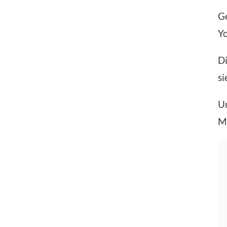
G
Y
D
si
Un
M