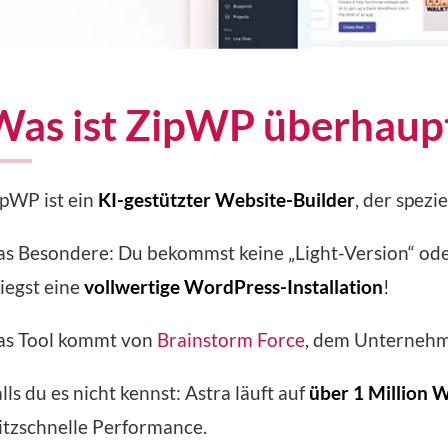
Was ist ZipWP überhaup
pWP ist ein
KI-gestützter Website-Builder
, der spezi
s Besondere: Du bekommst keine „Light-Version“ oder
iegst eine
vollwertige WordPress-Installation
!
as Tool kommt von
Brainstorm Force
, dem Unternehm
lls du es nicht kennst: Astra läuft auf
über 1 Million 
itzschnelle Performance.