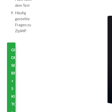
dem Test
9.
Häufig
gestellte
Fragen zu
ZipWP
GRATIS:
DEIN
SECOND
BRAIN
+
5
KI-
TOOLS
»