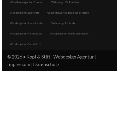
WordPress Agentur Dresden
Webdesign für Anwälte
Webdesign für Zahnärzte
Google Bewertungen löschen lassen
Webdesign für Steuerberater
Webdesign für Ärzte
Webdesign für Handwerker
Webdesign für Immobilienmakler
Webdesign für Architekten
© 2026 •
Kopf & Stift | Webdesign Agentur
|
Impressum
|
Datenschutz