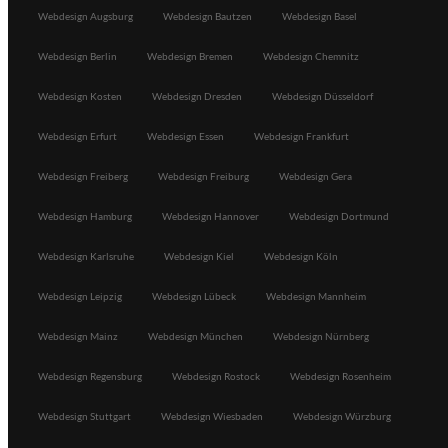
Webdesign Augsburg
Webdesign Bautzen
Webdesign Basel
Webdesign Berlin
Webdesign Bremen
Webdesign Chemnitz
Webdesign Kosten
Webdesign Dresden
Webdesign Düsseldorf
Webdesign Erfurt
Webdesign Essen
Webdesign Frankfurt
Webdesign Freiberg
Webdesign Freiburg
Webdesign Gera
Webdesign Hamburg
Webdesign Hannover
Webdesign Dortmund
Webdesign Karlsruhe
Webdesign Kiel
Webdesign Köln
Webdesign Leipzig
Webdesign Lübeck
Webdesign Mannheim
Webdesign Mainz
Webdesign München
Webdesign Nürnberg
Webdesign Regensburg
Webdesign Rostock
Webdesign Rosenheim
Webdesign Stuttgart
Webdesign Wiesbaden
Webdesign Würzburg