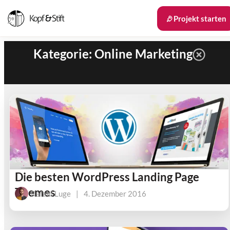
Projekt starten
Kategorie: Online Marketing
Die besten WordPress Landing Page
Themes
Rafael Luge
|
4. Dezember 2016