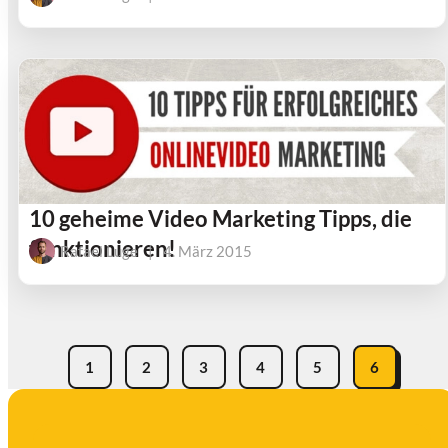
10 geheime Video Marketing Tipps, die
funktionieren!
Rafael Luge
|
4. März 2015
1
2
3
4
5
6