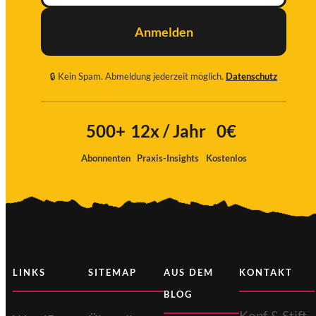
Anmelden
🔒 Kein Spam. Abmeldung jederzeit möglich.
Datenschutz
Ich
stimme
500+
12x / Jahr
0€
zu
Abonnenten
Praxis-Insights
Kostenlos
LINKS
SITEMAP
AUS DEM
KONTAKT
BLOG
Kopf & Stift