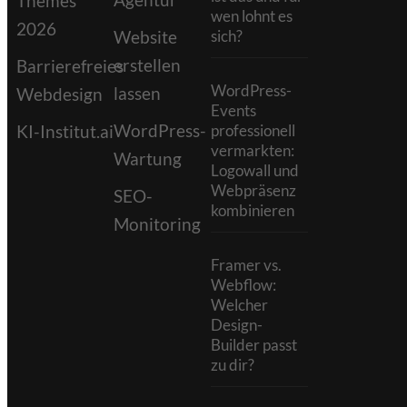
Themes
wen lohnt es
2026
Website
sich?
erstellen
Barrierefreies
WordPress-
lassen
Webdesign
Events
WordPress-
KI-Institut.ai
professionell
vermarkten:
Wartung
Logowall und
Webpräsenz
SEO-
kombinieren
Monitoring
Framer vs.
Webflow:
Welcher
Design-
Builder passt
zu dir?