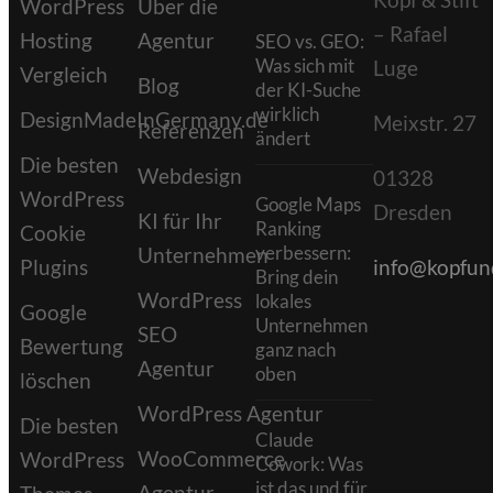
WordPress
Über die
– Rafael
Hosting
Agentur
SEO vs. GEO:
Was sich mit
Luge
Vergleich
Blog
der KI-Suche
wirklich
DesignMadeInGermany.de
Meixstr. 27
Referenzen
ändert
Die besten
Webdesign
01328
WordPress
Google Maps
Dresden
KI für Ihr
Ranking
Cookie
verbessern:
Unternehmen
Plugins
info@kopfund
Bring dein
WordPress
lokales
Google
Unternehmen
SEO
Bewertung
ganz nach
Agentur
oben
löschen
WordPress Agentur
Die besten
Claude
WooCommerce
WordPress
Cowork: Was
ist das und für
Agentur