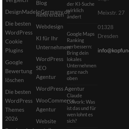
Blog
der KI-Suche
wirklich
DesignMadeInGermany.de
Meixstr. 27
Referenzen
ändert
Die besten
Webdesign
01328
WordPress
Google Maps
Dresden
KI für Ihr
Ranking
Cookie
verbessern:
Unternehmen
Plugins
info@kopfund
Bring dein
WordPress
lokales
Google
Unternehmen
SEO
Bewertung
ganz nach
Agentur
oben
löschen
WordPress Agentur
Die besten
Claude
WooCommerce
WordPress
Cowork: Was
ist das und für
Agentur
Themes
wen lohnt es
2026
Website
sich?