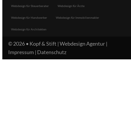
Webdesign für Steuerberater
Webdesign für Ärzte
Webdesign für Handwerker
Webdesign für Immobilienmakler
Webdesign für Architekten
© 2026 •
Kopf & Stift | Webdesign Agentur
|
Impressum
|
Datenschutz