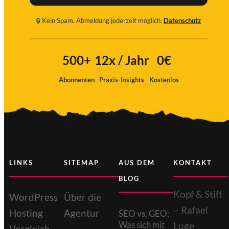
🔒 Kein Spam. Abmeldung jederzeit möglich.
Datenschutz
Ich
stimme
500+
12x / Jahr
0€
zu
Abonnenten
Praxis-Insights
Kostenlos
LINKS
SITEMAP
AUS DEM
KONTAKT
BLOG
Kopf & Stift
WordPress
Über die
– Rafael
Hosting
Agentur
SEO vs. GEO:
Was sich mit
Luge
Vergleich