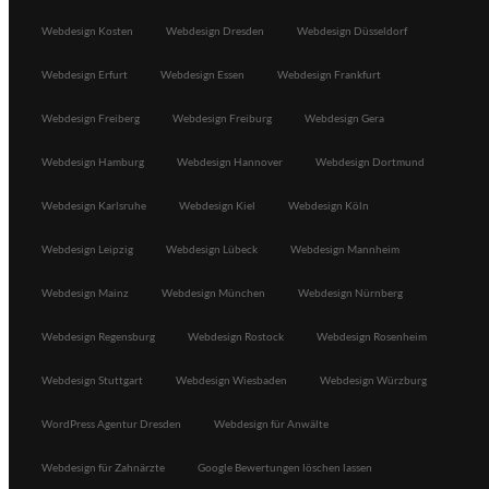
Webdesign Kosten
Webdesign Dresden
Webdesign Düsseldorf
Webdesign Erfurt
Webdesign Essen
Webdesign Frankfurt
Webdesign Freiberg
Webdesign Freiburg
Webdesign Gera
Webdesign Hamburg
Webdesign Hannover
Webdesign Dortmund
Webdesign Karlsruhe
Webdesign Kiel
Webdesign Köln
Webdesign Leipzig
Webdesign Lübeck
Webdesign Mannheim
Webdesign Mainz
Webdesign München
Webdesign Nürnberg
Webdesign Regensburg
Webdesign Rostock
Webdesign Rosenheim
Webdesign Stuttgart
Webdesign Wiesbaden
Webdesign Würzburg
WordPress Agentur Dresden
Webdesign für Anwälte
Webdesign für Zahnärzte
Google Bewertungen löschen lassen