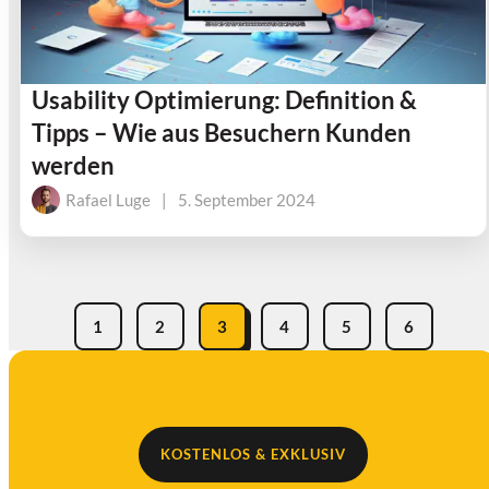
Usability Optimierung: Definition &
Tipps – Wie aus Besuchern Kunden
werden
Rafael Luge
|
5. September 2024
1
2
3
4
5
6
KOSTENLOS & EXKLUSIV