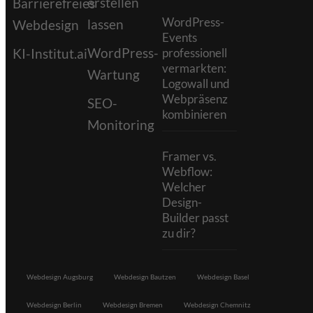
erstellen
Barrierefreies
WordPress-
lassen
Webdesign
Events
WordPress-
KI-Institut.ai
professionell
vermarkten:
Wartung
Logowall und
Webpräsenz
SEO-
kombinieren
Monitoring
Framer vs.
Webflow:
Welcher
Design-
Builder passt
zu dir?
Webdesign Augsburg
Webdesign Bautzen
Webdesign Basel
Webdesign Berlin
Webdesign Bremen
Webdesign Chemnitz